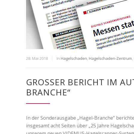
28. Mai 2018
In
Hagelschaden
,
Hagelschaden-Zentrum
,
GROSSER BERICHT IM AU
RANCHE“
In der Sonderausgabe „Hagel-Branche“ berich
insgesamt acht Seiten über „25 Jahre Hagelscha
unserem neuen VIDEMUS-Hagelscanner-System s