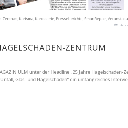
n-Zentrum
,
Karisma
,
Karosserie
,
Presseberichte
,
SmartRepair
,
Veranstalt
432
E HAGELSCHADEN-ZENTRUM
 MAGAZIN ULM unter der Headline „25 Jahre Hagelschaden-
i Unfall, Glas- und Hagelschäden“ ein umfangreiches Intervi