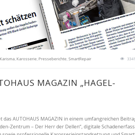
Karisma
,
Karosserie
,
Presseberichte
,
SmartRepair
334
TOHAUS MAGAZIN „HAGEL-B
tet das AUTOHAUS MAGAZIN in einem umfangreichen Beitra
den-Zentrum – Der Herr der Dellen“, digitale Schadenerfas
owie professionelle Karosserieinstandsetzung und Smart