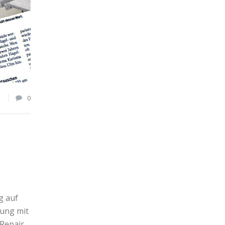
1
0
g auf
sung mit
Repair