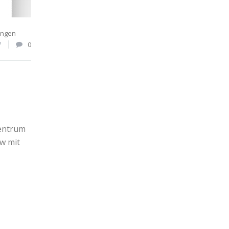
ungen
7
0
Zentrum
ew mit