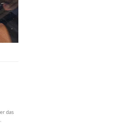
er das
.